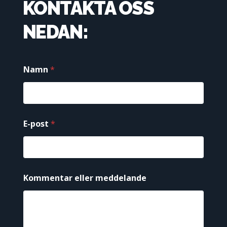
KONTAKTA OSS
NEDAN:
Namn
*
e
E-post
*
l
l
e
r
*
N
Kommentar eller meddelande
a
m
n