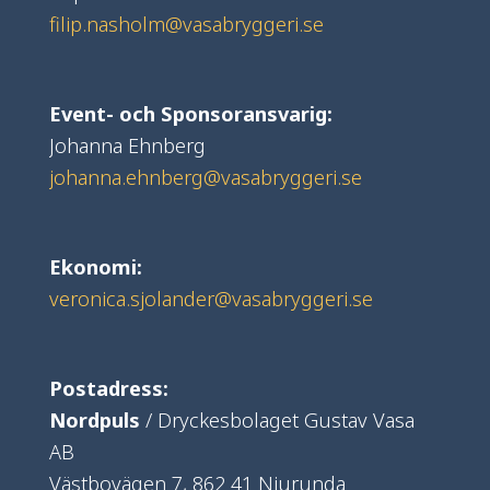
filip.nasholm@vasabryggeri.se
Event- och Sponsoransvarig:
Johanna Ehnberg
johanna.ehnberg@vasabryggeri.se
Ekonomi:
veronica.sjolander@vasabryggeri.se
Postadress:
Nordpuls
/ Dryckesbolaget Gustav Vasa
AB
Västbovägen 7,
862 41 Njurunda