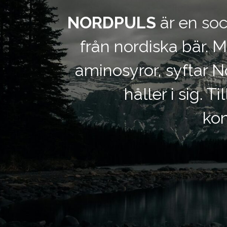
NORDPULS
är en soc
från nordiska bär. M
aminosyror, syftar N
håller i sig. 
ko