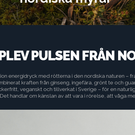
PLEV PULSEN FRÅN N
ion energidryck med rötterna i den nordiska naturen – fr
kombinerat kraften från ginseng, ingefära, grönt te och 
ckerfritt, veganskt och tillverkat i Sverige – för en natu
 Det handlar om känslan av att vara i rörelse, att våga me