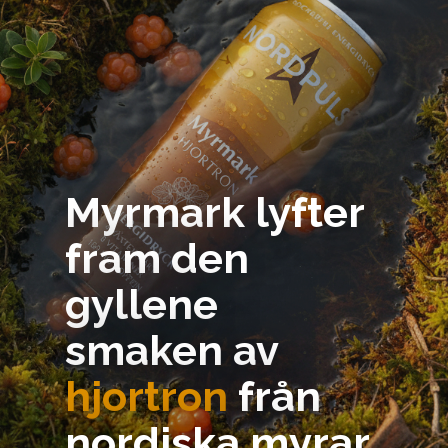
Myrmark lyfter
fram den
gyllene
smaken av
hjortron
från
nordiska myrar