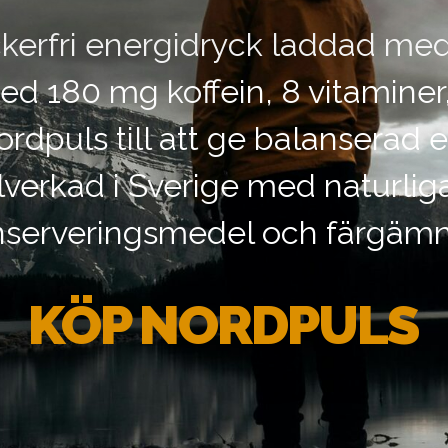
kerfri energidryck laddad me
ed 180 mg koffein, 8 vitaminer
ordpuls till att ge balanserad
Tillverkad i Sverige med naturli
nserveringsmedel och färgämn
KÖP NORDPULS