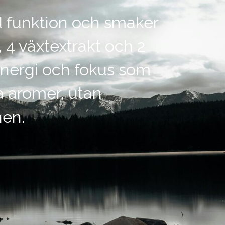
d funktion och smaker
, 4 växtextrakt och 2
 energi och fokus som
ga aromer, utan
en.