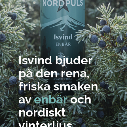
Isvind bjuder
på den rena,
friska smaken
av
enbär
och
nordiskt
vinterljus