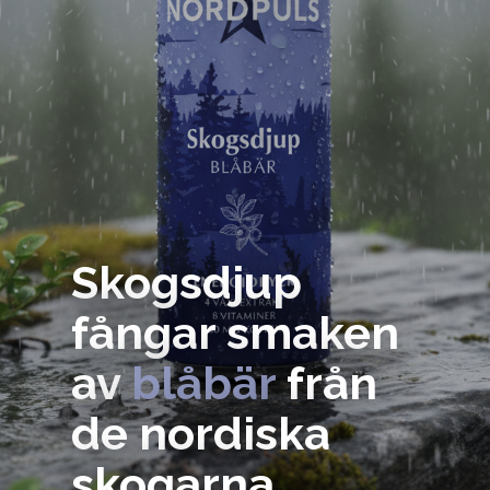
Skogsdjup
fångar smaken
av
blåbär
från
de nordiska
skogarna