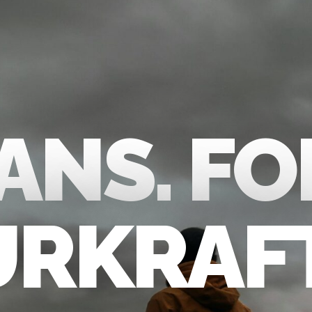
ANS. FO
URKRAFT