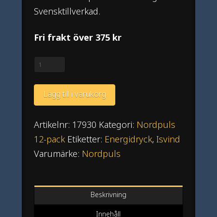
Svensktillverkad.
Fri frakt över 375 kr
Nordpuls
Isvind
12-
Lägg till i varukorg
pack
mängd
Artikelnr:
17930
Kategori:
Nordpuls
12-pack
Etiketter:
Energidryck
,
Isvind
Varumärke:
Nordpuls
Beskrivning
Innehåll