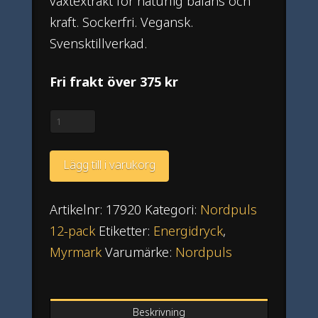
växtextrakt för naturlig balans och
kraft. Sockerfri. Vegansk.
Svensktillverkad.
Fri frakt över 375 kr
Nordpuls
Myrmark
12-
Lägg till i varukorg
pack
mängd
Artikelnr:
17920
Kategori:
Nordpuls
12-pack
Etiketter:
Energidryck
,
Myrmark
Varumärke:
Nordpuls
Beskrivning